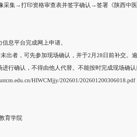
像采集→打印资格审查表并签字确认→签署《陕西中
力信息平台完成网上申请。
确认时未出者，可先参加现场确认，并于2月28日前补交
现场进行确认，不得由他人代替。不能按时完成现场确
g.sntcm.edu.cn/HIWCMjjy/202601/202601200306018.pdf
教育学院