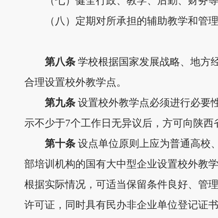
（七）健全行政、教学、后勤、财务
（八）定期对所承担的辅助教学和管
第
八
条
学校根据国家发展战略、地方
合理设置校外教学点。
第
九
条
设置校外教学点必须进行必要
示不少于
7
个工作日无异议后，方可向
陕西
第
十
条
设点单位
原则上应为普通高校
部培训机构的国有大中型企业设置校外教
根据实际情况，可适当保留条件良好、管
许可证，同时具有民办非企业单位登记证书