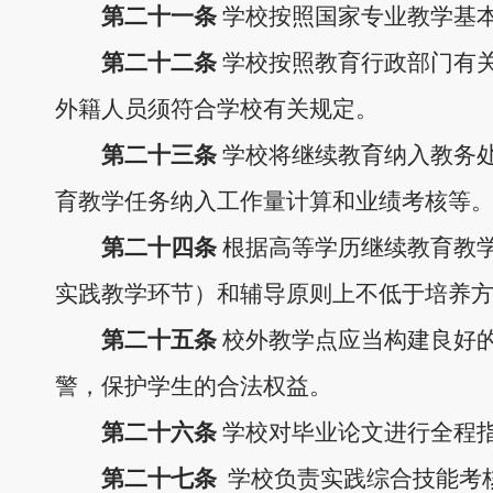
第二十
一
条
学校按照国家专业教学基
第二十
二
条
学校按照教育行政部门有
外籍人员须符合学校有关规定。
第二十
三
条
学校将继续教育纳入教务
育教学
任务
纳入工作量计算和业绩考核等
第二十
四
条
根据高等学历继续教育教
实践教学环节）
和辅导
原则上
不低于培养
第二十
五
条
校外教学点应当构建良好
警，保护学生的合法权益。
第二十
六
条
学校对毕业论文进行全程
第二十
七
条
学校负责实践综合技能考