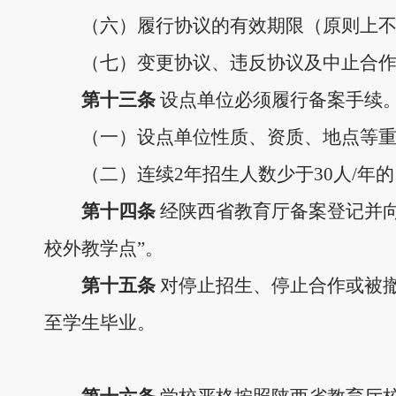
（六）履行协议的有效期限（原则上
（
七）变更协议、违反协议及中止合
第十
三
条
设点单位必须履行备案手续
（一）设点单位性质、资质、地点等
（
二
）连续
2年招生人数少于
30
人
/年
第十
四
条
经
陕西省
教育
厅备案登记
并
校外教学点
”
。
第十
五
条
对停止招生、停止合作或被
至学生毕业
。