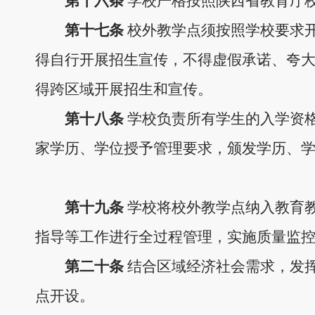
第十
六
条
学校严格按照
陕西省教育厅
第十
七
条
校外教学点
须
按照学校要求
得自行开展招生宣传，不得虚假承诺、夸
得跨
区域
开展招生和宣传。
第十
八
条
学校负责所有学生的入学资
家学历、学位授予管理要求，颁发学历、
第
十九
条
学校将校外教学点纳入教育
指导等工作进行全过程管理，实施质量监
第
二十
条
结合区域经济
社会
需求，发
点开设。